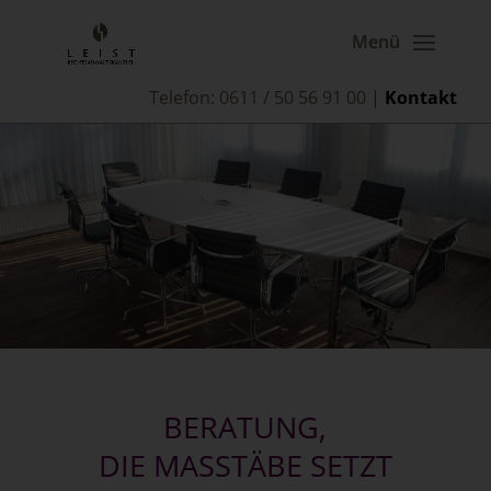
Tele­fon: 0611 / 50 56 91 00 |
Kon­takt
BERA­TUNG,
DIE MAS­STÄ­BE SETZT