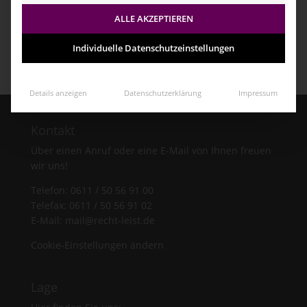
ALLE AKZEPTIEREN
Steu­er­recht
Individuelle Datenschutzeinstellungen
Details anzeigen
Datenschutzerklärung
Impressum
Kon­takt
Über einen Anruf oder eine E-Mail von Ihnen freuen
wir uns!
Tele­fon: 0611 / 50 56 91 00
Tele­fax: 0611 / 50 56 91 02
E-Mail: mail@recht-leist.de
Cookie-Einstellungen ändern
Lage